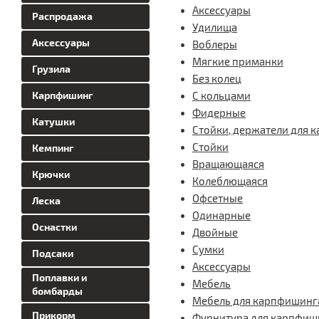
Аксессуары
Распродажа
Удилища
Аксессуары
Воблеры
Мягкие приманки
Грузила
Без колец
Карпфишинг
С кольцами
Фидерные
Катушки
Стойки, держатели для 
Стойки
Кемпинг
Вращающаяся
Крючки
Колеблющаяся
Офсетные
Леска
Одинарные
Оснастки
Двойные
Сумки
Подсаки
Аксессуары
Поплавки и
Мебель
бомбарды
Мебель для карпфишинг
Прикорм
Фурнитура для карпфиш