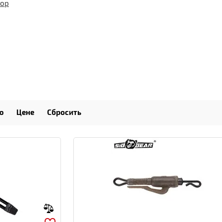
тор
ю
Цене
Сбросить