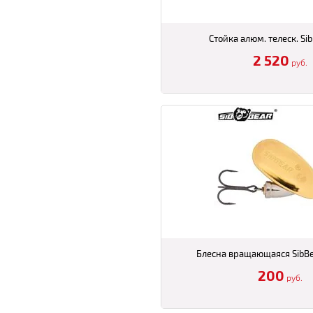
Cтойка алюм. телеск. Sib
2 520
руб.
Блесна вращающаяся SibB
200
руб.