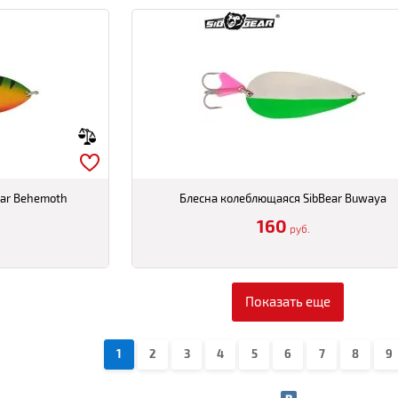
ear Behemoth
Блесна колеблющаяся SibBear Buwaya
160
руб.
Показать еще
1
2
3
4
5
6
7
8
9