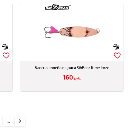
Блесна колеблющаяся SibBear Itime kozo
160
руб.
...