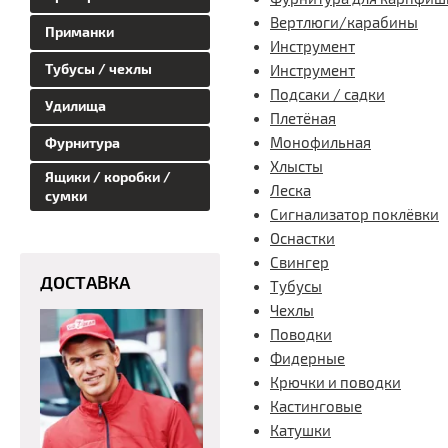
Вертлюги/карабины
Приманки
Инструмент
Тубусы / чехлы
Инструмент
Подсаки / садки
Удилища
Плетёная
Монофильная
Фурнитура
Хлысты
Ящики / коробки /
Леска
сумки
Сигнализатор поклёвки
Оснастки
Свингер
ДОСТАВКА
Тубусы
Чехлы
Поводки
Фидерные
Крючки и поводки
Кастинговые
Катушки