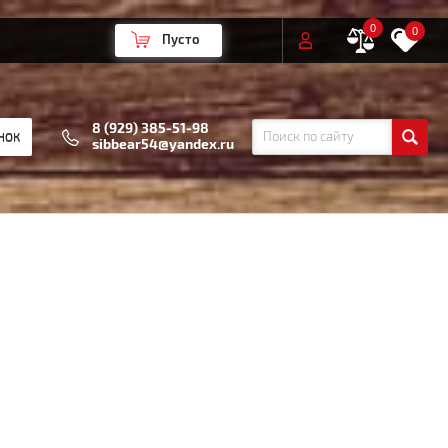
0
0
Пусто
8 (929) 385-51-98
НОК
sibbear54@yandex.ru