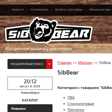
Новости
О компании
Оплата и доставка
Напишите нам
Мы делаем рыбалку доступнее
Главная
>>
Магазин
>>
SibBear
РАСШИРЕННЫЙ ПОИСК
SibBear
20:12
август 8, 2026
Категории с товарами "SibBea
Новосибирск
ПВА
КАТАЛОГ
Спиннинговые
Новинки
Перчатки