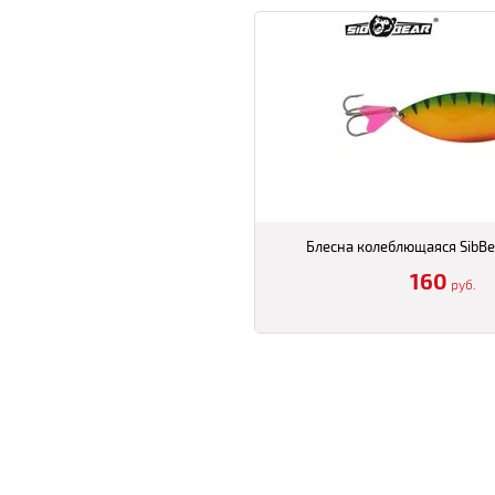
Блесна колеблющаяся SibB
160
руб.