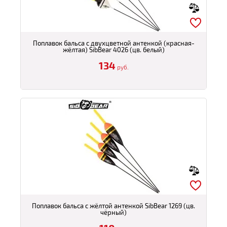
Поплавок бальса с двухцветной антенкой (красная-
жёлтая) SibBear 4026 (цв. белый)
134
руб.
Поплавок бальса с жёлтой антенкой SibBear 1269 (цв.
чёрный)