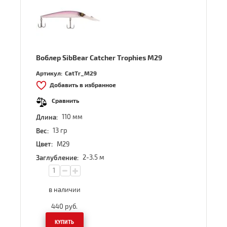
Воблер SibBear Catcher Trophies M29
Артикул:
CatTr_M29
Добавить в избранное
Сравнить
110 мм
Длина:
13 гр
Вес:
M29
Цвет:
2-3.5 м
Заглубление:
в наличии
440
руб.
КУПИТЬ