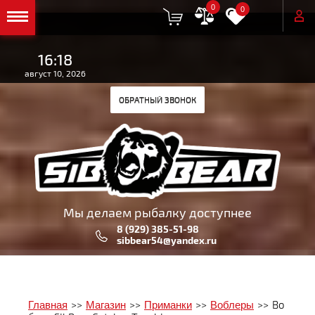
0
0
16:18
август 10, 2026
ОБРАТНЫЙ ЗВОНОК
Мы делаем рыбалку доступнее
8 (929) 385-51-98
sibbear54@yandex.ru
Главная
>>
Магазин
>>
Приманки
>>
Воблеры
>>
Во