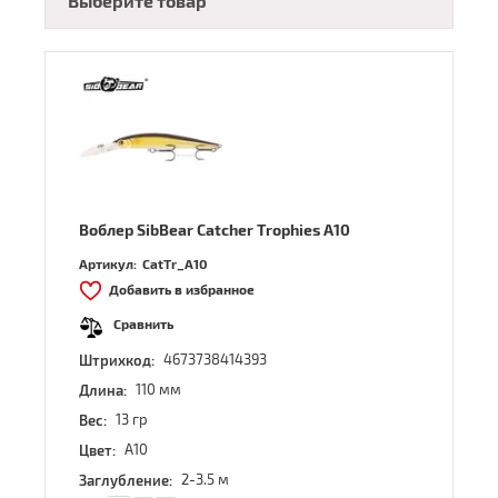
Выберите товар
Воблер SibBear Catcher Trophies A10
Артикул:
CatTr_A10
Добавить в избранное
Сравнить
4673738414393
Штрихкод:
110 мм
Длина:
13 гр
Вес:
A10
Цвет:
2-3.5 м
Заглубление: