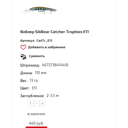
Воблер SibBear Catcher Trophies E11
Артикул:
CatTr_E11
Добавить в избранное
Сравнить
4673738414416
Штрихкод:
110 мм
Длина:
13 гр
Вес:
E11
Цвет:
2-3.5 м
Заглубление:
в наличии
440
руб.