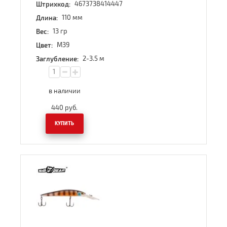
4673738414447
Штрихкод:
110 мм
Длина:
13 гр
Вес:
M39
Цвет:
2-3.5 м
Заглубление:
в наличии
440
руб.
КУПИТЬ