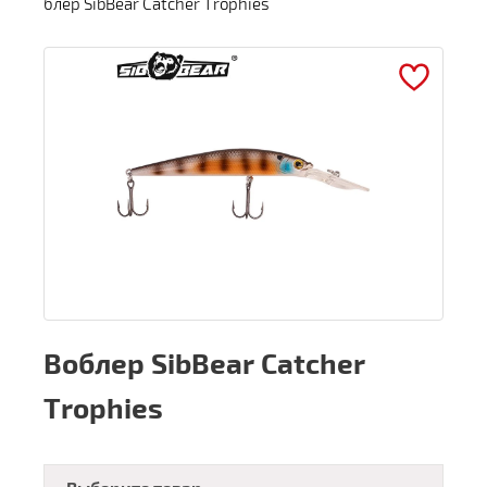
блер SibBear Catcher Trophies
Воблер SibBear Catcher
Trophies