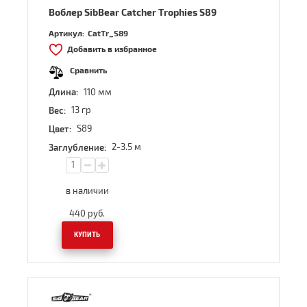
Воблер SibBear Catcher Trophies S89
Артикул:
CatTr_S89
Добавить в избранное
Сравнить
110 мм
Длина:
13 гр
Вес:
S89
Цвет:
2-3.5 м
Заглубление:
в наличии
440
руб.
КУПИТЬ