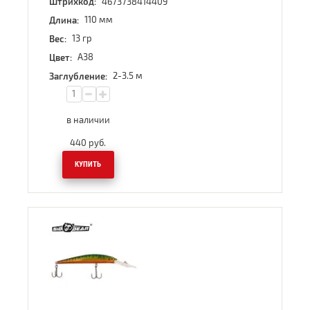
4673738414409
Штрихкод:
110 мм
Длина:
13 гр
Вес:
A38
Цвет:
2-3.5 м
Заглубление:
в наличии
440
руб.
КУПИТЬ