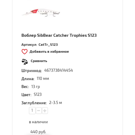
Воблер SibBear Catcher Trophies S123
Артикул:
CatTr_S123
Добавить в избранное
Сравнить
4673738414454
Штрихкод:
110 мм
Длина:
13 гр
Вес:
S123
Цвет:
2-3.5 м
Заглубление:
в наличии
440
руб.