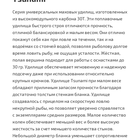
Серия универсальных маховых удилищ, изготовленных
из высокомодульного карбона 30Т. Эти поплавочные
удилища быстрого строя отличаются прочность,
отличной балансировкой и малым весом. Они отлично
покажут себя как при ловле на течении, так и на
водоёмах со стоячей водой, позволяя рыболову долгое
время ловить рыбу, не ощущая усталости. Жёсткая,
полая вершина подходит для работы с оснастками до
30 гр. Удилище обеспечивает мгновенную и надежную
подсечку даже при использовании относительно
крупных крючков. Удилище Tsunami при малом весе
обладают приличным запасом прочности благодаря
достаточно толстым стенкам бланка. Удилище
создавалось с прицелом на скоростную ловлю
некрупной рыбы, но позволяет уверенно справляется
с экземплярами средних размеров. Малое количество
колен обеспечивает меньший вес и более высокую
жесткость за счет меньшего количества стыков.
Небольшой диаметр бланка уменьшает сопротивление