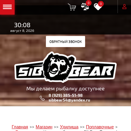
0
0
30:08
август 8, 2026
ОБРАТНЫЙ ЗВОНОК
Мы делаем рыбалку доступнее
8 (929) 385-51-98
sibbear54@yandex.ru
Главная
>>
Магазин
>>
Удилища
>>
Поплавочные
>