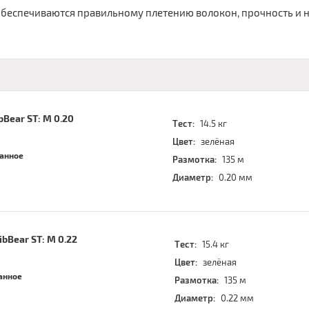
беспечиваются правильному плетению волокон, прочность и н
bBear ST: M 0.20
Тест:
14.5 кг
Цвет:
зелёная
ранное
Размотка:
135 м
Диаметр:
0.20 мм
bBear ST: M 0.22
Тест:
15.4 кг
Цвет:
зелёная
анное
Размотка:
135 м
Диаметр:
0.22 мм