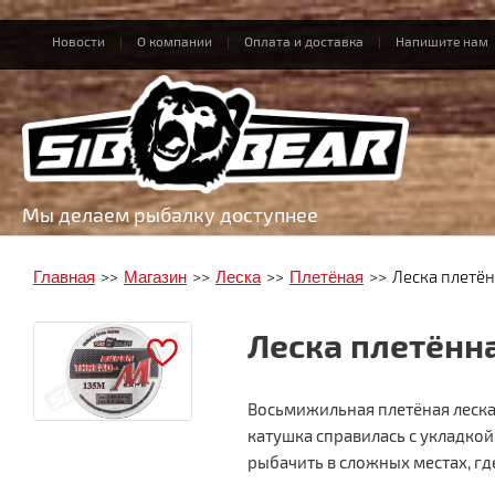
Новости
О компании
Оплата и доставка
Напишите нам
Мы делаем рыбалку доступнее
Главная
>>
Магазин
>>
Леска
>>
Плетёная
>>
Леска плетён
Леска плетённа
Восьмижильная плетёная леска
катушка справилась с укладкой
рыбачить в сложных местах, г