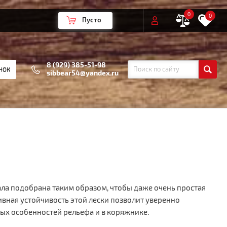
0
0
Пусто
8 (929) 385-51-98
НОК
sibbear54@yandex.ru
ала подобрана таким образом, чтобы даже очень простая
ивная устойчивость этой лески позволит уверенно
ых особенностей рельефа и в коряжнике.