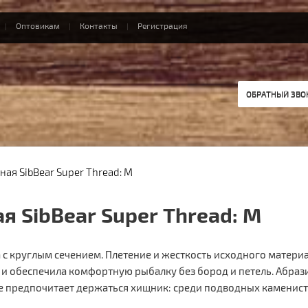
Оптовикам
Контакты
Регистрация
ОБРАТНЫЙ ЗВО
ная SibBear Super Thread: M
я SibBear Super Thread: M
 с круглым сечением. Плетение и жесткость исходного матери
 и обеспечила комфортную рыбалку без бород и петель. Абраз
де предпочитает держаться хищник: среди подводных каменист